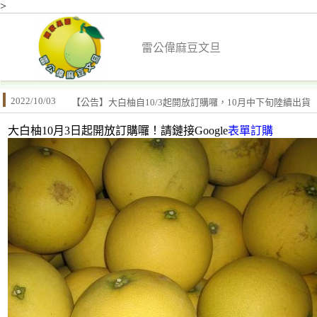
>
雷公偉麻豆文旦
2022/10/03
【公告】大白柚自10/3起開放訂購囉，10月中下旬陸續出貨
大白柚10月3日起開放訂購囉！請鏈接Google
表單訂購